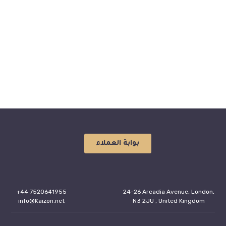
موقع المؤتمر الطبي
العلمي الثالث لمستشفى
السبعين
بوابة العملاء
+44 7520641955
24-26 Arcadia Avenue, London,
info@Kaizon.net
N3 2JU , United Kingdom