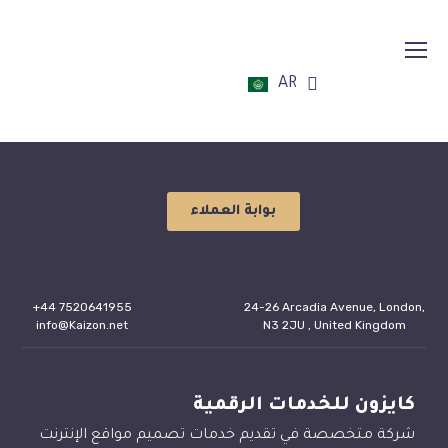
قريبا ..
AR
EN
بوابة العملاء
+44 7520641955
24-26 Arcadia Avenue, London,
info@Kaizon.net
N3 2JU , United Kingdom
كايزون للخدمات الرقمية
شركة متخصصة في تقديم خدمات تصميم مواقع الإنترنت